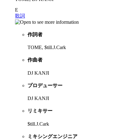
E
歌詞
作詞者
TOME, $till.J.Cark
作曲者
DJ KANJI
プロデューサー
DJ KANJI
リミキサー
$till.J.Cark
ミキシングエンジニア