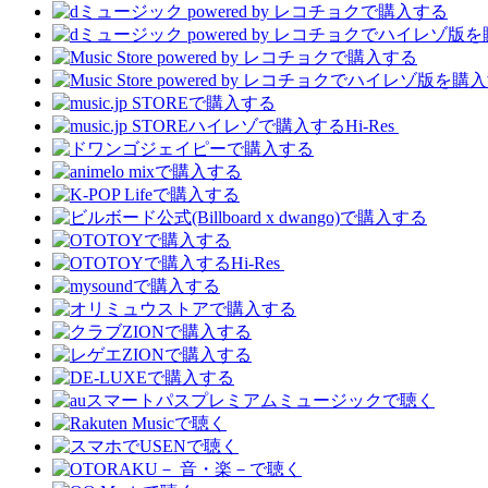
Hi-Res
Hi-Res