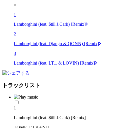
×
1
Lamborghini (feat. $till.J.Cark) [Remix]
2
Lamborghini (feat. Django & QONN) [Remix]
3
Lamborghini (feat. I.T.1 & LOVIN) [Remix]
トラックリスト
1
Lamborghini (feat. $till.J.Cark) [Remix]
TOME, DJ KANJI