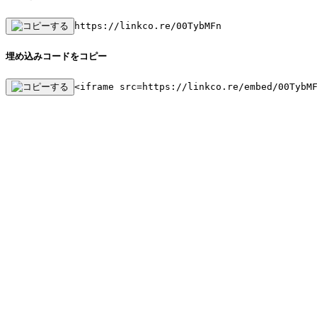
https://linkco.re/00TybMFn
埋め込みコードをコピー
<iframe src=https://linkco.re/embed/00TybM