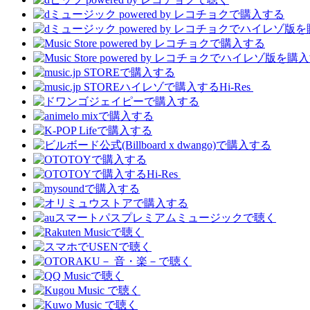
Hi-Res
Hi-Res