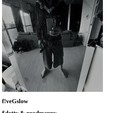
f!veGslow
$dotty & prodmappy