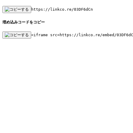
https://linkco.re/03DF6dCn
埋め込みコードをコピー
<iframe src=https://linkco.re/embed/03DF6d