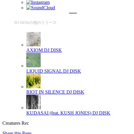
DJ DISKの他のリリース
AXIOM
DJ DISK
LIQUID SIGNAL
DJ DISK
RIOT IN SILENCE
DJ DISK
KUDASAI (feat. KUSH JONES)
DJ DISK
Creatures Rec
Share this Page