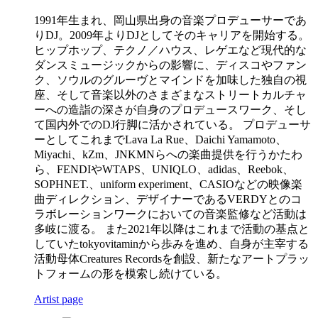
1991年生まれ、岡山県出身の音楽プロデューサーであ
りDJ。2009年よりDJとしてそのキャリアを開始する。
ヒップホップ、テクノ／ハウス、レゲエなど現代的な
ダンスミュージックからの影響に、ディスコやファン
ク、ソウルのグルーヴとマインドを加味した独自の視
座、そして音楽以外のさまざまなストリートカルチャ
ーへの造詣の深さが自身のプロデュースワーク、そし
て国内外でのDJ行脚に活かされている。 プロデューサ
ーとしてこれまでLava La Rue、Daichi Yamamoto、
Miyachi、kZm、JNKMNらへの楽曲提供を行うかたわ
ら、FENDIやWTAPS、UNIQLO、adidas、Reebok、
SOPHNET.、uniform experiment、CASIOなどの映像楽
曲ディレクション、デザイナーであるVERDYとのコ
ラボレーションワークにおいての音楽監修など活動は
多岐に渡る。 また2021年以降はこれまで活動の基点と
していたtokyovitaminから歩みを進め、自身が主宰する
活動母体Creatures Recordsを創設、新たなアートプラッ
トフォームの形を模索し続けている。
Artist page