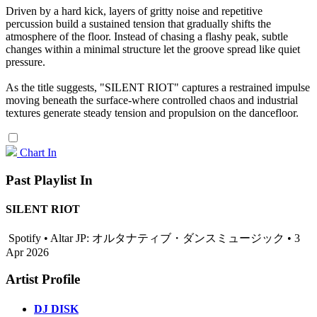
Driven by a hard kick, layers of gritty noise and repetitive
percussion build a sustained tension that gradually shifts the
atmosphere of the floor. Instead of chasing a flashy peak, subtle
changes within a minimal structure let the groove spread like quiet
pressure.
As the title suggests, "SILENT RIOT" captures a restrained impulse
moving beneath the surface-where controlled chaos and industrial
textures generate steady tension and propulsion on the dancefloor.
Chart In
Past Playlist In
SILENT RIOT
Spotify • Altar JP: オルタナティブ・ダンスミュージック • 3
Apr 2026
Artist Profile
DJ DISK