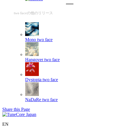
two faceの他のリリース
Mono
two face
Hangover
two face
Dystopia
two face
NaDaRe
two face
Share this Page
EN