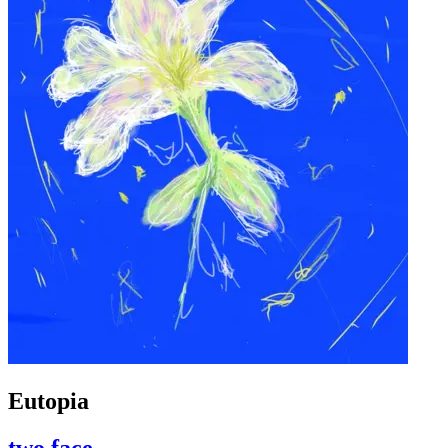
Eutopia
two face