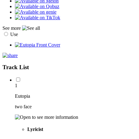
See more
Use
Track List
1
Eutopia
two face
Lyricist