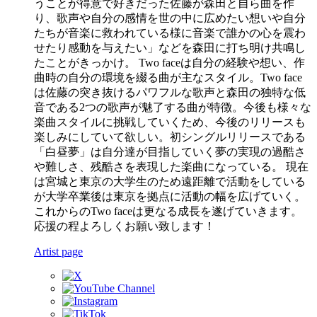
うことが得意で好きだった佐藤が森田と自ら曲を作
り、歌声や自分の感情を世の中に広めたい想いや自分
たちが音楽に救われている様に音楽で誰かの心を震わ
せたり感動を与えたい」などを森田に打ち明け共鳴し
たことがきっかけ。 Two faceは自分の経験や想い、作
曲時の自分の環境を綴る曲が主なスタイル。Two face
は佐藤の突き抜けるパワフルな歌声と森田の独特な低
音である2つの歌声が魅了する曲が特徴。今後も様々な
楽曲スタイルに挑戦していくため、今後のリリースも
楽しみにしていて欲しい。初シングルリリースである
「白昼夢」は自分達が目指していく夢の実現の過酷さ
や難しさ、残酷さを表現した楽曲になっている。 現在
は宮城と東京の大学生のため遠距離で活動をしている
が大学卒業後は東京を拠点に活動の幅を広げていく。
これからのTwo faceは更なる成長を遂げていきます。
応援の程よろしくお願い致します！
Artist page