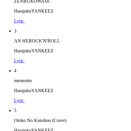
ZENBUKOWASE
HarajukuYANKEEZ
Lyric
3
AN HEROCK'N'ROLL
HarajukuYANKEEZ
Lyric
4
memories
HarajukuYANKEEZ
Lyric
5
Otoko No Kunshou (Cover)
HarajukuYANKEEZ