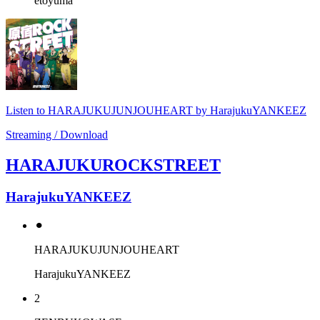
etoyuma
Listen to HARAJUKUJUNJOUHEART by HarajukuYANKEEZ
Streaming / Download
HARAJUKUROCKSTREET
HarajukuYANKEEZ
⚫︎
HARAJUKUJUNJOUHEART
HarajukuYANKEEZ
2