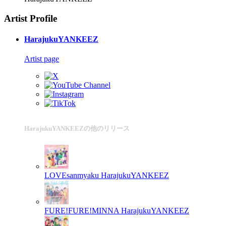
Artist Profile
HarajukuYANKEEZ
Artist page
HarajukuYANKEEZの他のリリース
LOVEsanmyaku
HarajukuYANKEEZ
FURE!FURE!MINNA
HarajukuYANKEEZ