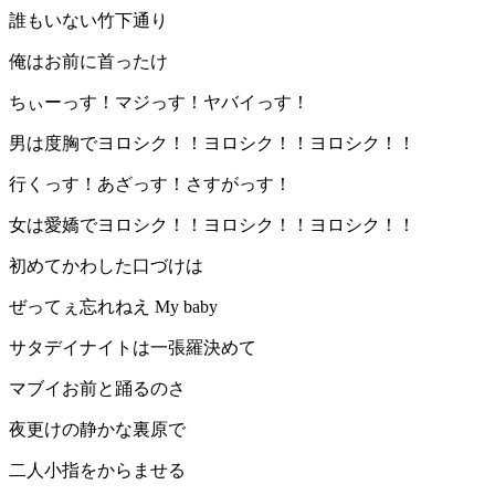
誰もいない竹下通り
俺はお前に首ったけ
ちぃーっす！マジっす！ヤバイっす！
男は度胸でヨロシク！！ヨロシク！！ヨロシク！！
行くっす！あざっす！さすがっす！
女は愛嬌でヨロシク！！ヨロシク！！ヨロシク！！
初めてかわした口づけは
ぜってぇ忘れねえ My baby
サタデイナイトは一張羅決めて
マブイお前と踊るのさ
夜更けの静かな裏原で
二人小指をからませる