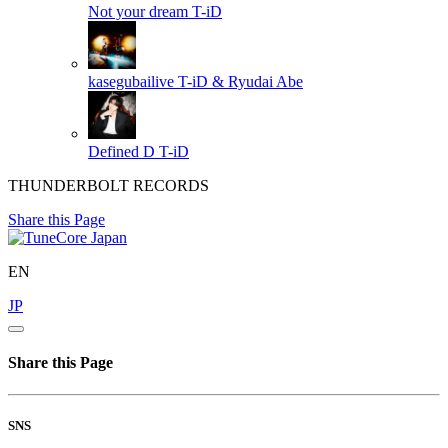
Not your dream
T-iD
kasegubailive
T-iD & Ryudai Abe
Defined D
T-iD
THUNDERBOLT RECORDS
Share this Page
EN
JP
Share this Page
SNS