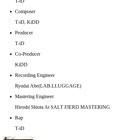
T-iD
Composer
T-iD, KiDD
Producer
T-iD
Co-Producer
KiDD
Recording Engineer
Ryudai Abe(LAB.LLUGGAGE)
Mastering Engineer
Hiroshi Shiota At SALT FIERD MASTERING
Rap
T-iD