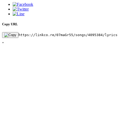
Copy URL
https://linkco.re/07maGr55/songs/4095384/lyrics
"