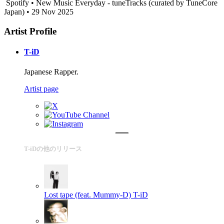
Spotify • New Music Everyday - tuneTracks (curated by TuneCore
Japan) • 29 Nov 2025
Artist Profile
T-iD
Japanese Rapper.
Artist page
T-iDの他のリリース
Lost tape (feat. Mummy-D)
T-iD