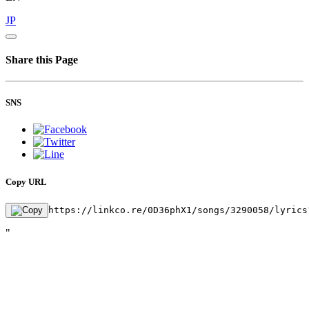
JP
Share this Page
SNS
Copy URL
https://linkco.re/0D36phX1/songs/3290058/lyrics
"