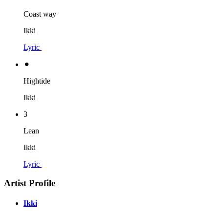
Coast way
Ikki
Lyric
⚫︎
Hightide
Ikki
3
Lean
Ikki
Lyric
Artist Profile
Ikki