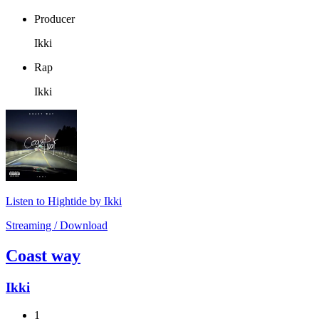
Producer
Ikki
Rap
Ikki
Listen to Hightide by Ikki
Streaming / Download
Coast way
Ikki
1