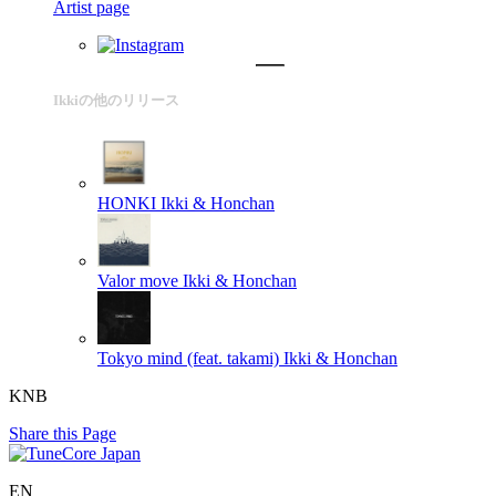
Artist page
Ikkiの他のリリース
HONKI
Ikki & Honchan
Valor move
Ikki & Honchan
Tokyo mind (feat. takami)
Ikki & Honchan
KNB
Share this Page
EN