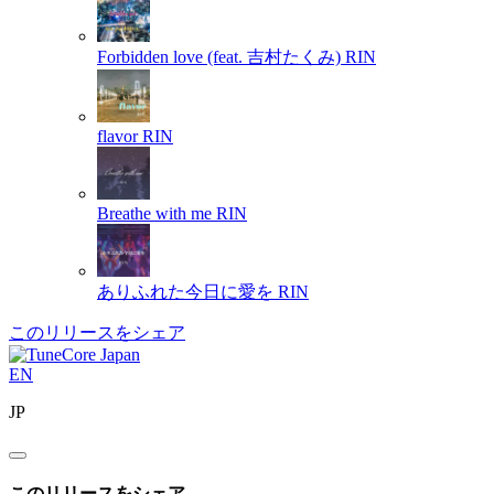
Forbidden love (feat. 吉村たくみ)
RIN
flavor
RIN
Breathe with me
RIN
ありふれた今日に愛を
RIN
このリリースをシェア
EN
JP
このリリースをシェア