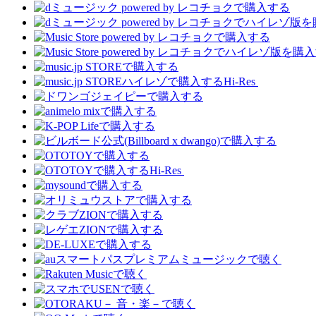
Hi-Res
Hi-Res