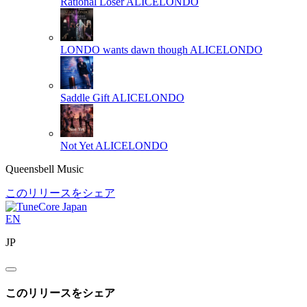
Rational Loser
ALICELONDO
LONDO wants dawn though
ALICELONDO
Saddle Gift
ALICELONDO
Not Yet
ALICELONDO
Queensbell Music
このリリースをシェア
EN
JP
このリリースをシェア