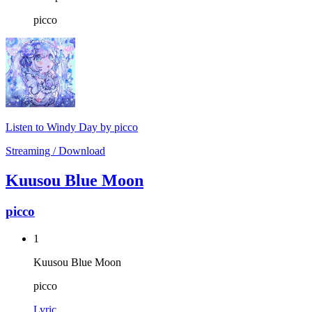
picco
Listen to Windy Day by picco
Streaming / Download
Kuusou Blue Moon
picco
1
Kuusou Blue Moon
picco
Lyric