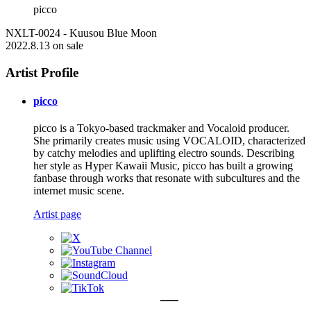
picco
NXLT-0024 - Kuusou Blue Moon
2022.8.13 on sale
Artist Profile
picco
picco is a Tokyo-based trackmaker and Vocaloid producer.
She primarily creates music using VOCALOID, characterized
by catchy melodies and uplifting electro sounds. Describing
her style as Hyper Kawaii Music, picco has built a growing
fanbase through works that resonate with subcultures and the
internet music scene.
Artist page