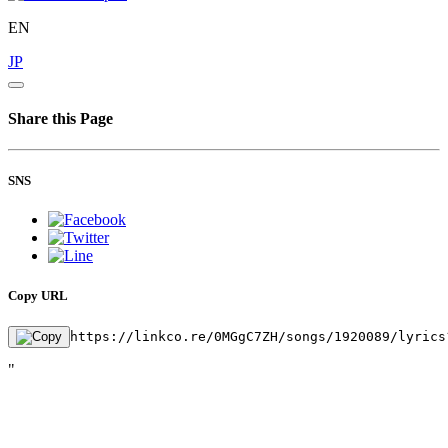
EN
JP
Share this Page
SNS
Copy URL
https://linkco.re/0MGgC7ZH/songs/1920089/lyrics
"