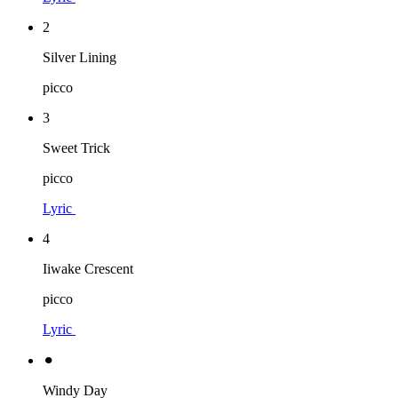
2
Silver Lining
picco
3
Sweet Trick
picco
Lyric
4
Iiwake Crescent
picco
Lyric
⚫︎
Windy Day