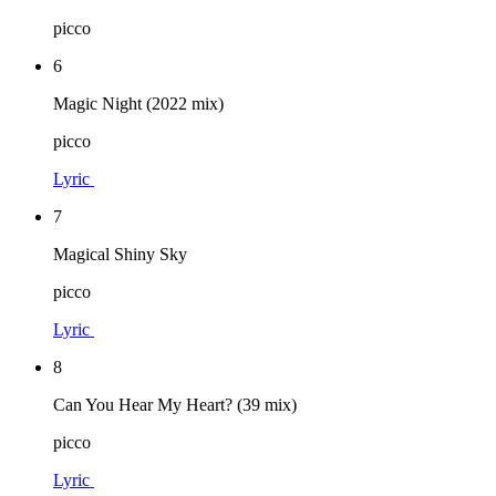
picco
6
Magic Night (2022 mix)
picco
Lyric
7
Magical Shiny Sky
picco
Lyric
8
Can You Hear My Heart? (39 mix)
picco
Lyric