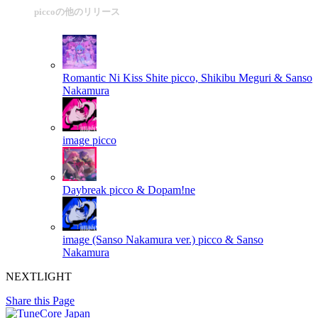
piccoの他のリリース
Romantic Ni Kiss Shite
picco, Shikibu Meguri & Sanso
Nakamura
image
picco
Daybreak
picco & Dopam!ne
image (Sanso Nakamura ver.)
picco & Sanso
Nakamura
NEXTLIGHT
Share this Page