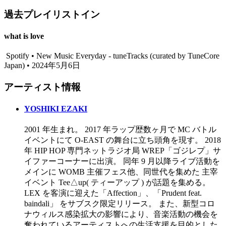
過去プレイリストイン
what is love
Spotify • New Music Everyday - tuneTracks (curated by TuneCore
Japan) • 2024年5月6日
アーティスト情報
YOSHIKI EZAKI
2001 年生まれ。 2017 年ラップ歴数ヶ月で MC バトル
イベントにて O-EAST の舞台に立ち頭角を現す。 2018
年 HIP HOP 専門ネットラジオ局 WREP「ゴジレプ」サ
イファーコーナーに出演。 同年 9 月以降ライブ活動を
メインに WOMB 主催フェス他、同世代を集めた 主宰
イベント Tee△up( ティーアップ ) が話題を集める。
LEX を客演に迎えた「Affection」、「Prudent feat.
baindali」 をサブスク限定リリース。 また、新型コロ
ナウィルス感染拡大の影響により、音楽活動の機会を
奪われているアーティストへの生活支援を目的とした