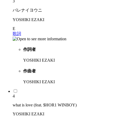
3
バレナイヨウニ
YOSHIKI EZAKI
E
歌詞
作詞者
YOSHIKI EZAKI
作曲者
YOSHIKI EZAKI
4
what is love (feat. $HOR1 WINBOY)
YOSHIKI EZAKI