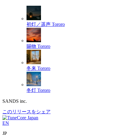
初灯／遥声
Tororo
賜物
Tororo
冬来
Tororo
冬灯
Tororo
SANDS inc.
このリリースをシェア
EN
JP