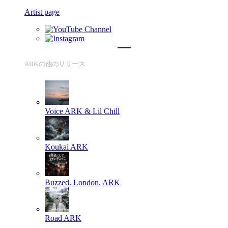
Artist page
ARKの他のリリース
Voice
ARK & Lil Chill
Koukai
ARK
Buzzed. London.
ARK
Road
ARK