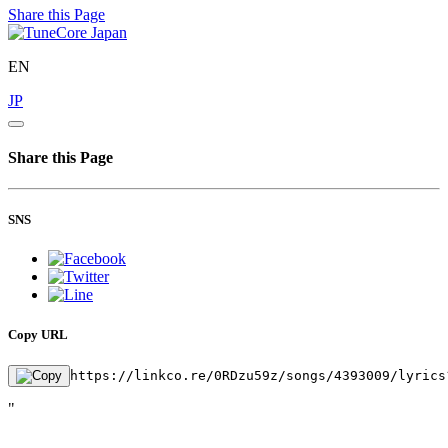
Share this Page
EN
JP
Share this Page
SNS
Copy URL
https://linkco.re/0RDzu59z/songs/4393009/lyrics
"