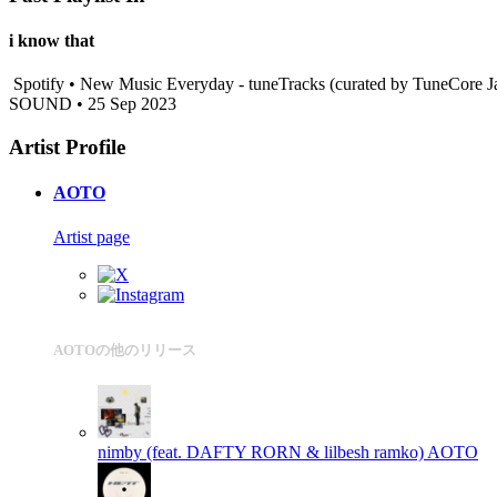
i know that
Spotify • New Music Everyday - tuneTracks (curated by TuneCore J
SOUND • 25 Sep 2023
Artist Profile
AOTO
Artist page
AOTOの他のリリース
nimby (feat. DAFTY RORN & lilbesh ramko)
AOTO