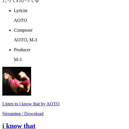
だってわかってる
Lyricist
AOTO
Composer
AOTO, M-3
Producer
M-3
Listen to i know that by AOTO
Streaming / Download
i know that