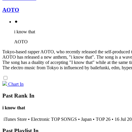
AOTO
⚫︎
i know that
AOTO
Tokyo-based rapper AOTO, who recently released the self-produced t
AOTO has released a new anthem, "i know that". The song is a wave of t
The song has a duality of accepting "I know that" while at the same t
The electro music from Tokyo is influenced by bailefunki, edm, hyper
Chart In
Past Rank In
i know that
iTunes Store • Electronic TOP SONGS • Japan • TOP 26 • 16 Jul 2
Past Playlist In