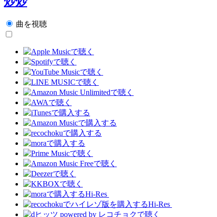
炒炒
曲を視聴
Hi-Res
Hi-Res