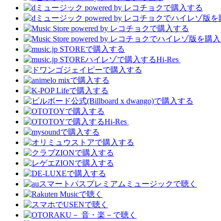
Hi-Res
Hi-Res