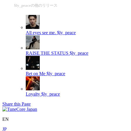
$ly_peaceの他のリリース
All eyes see me.
$ly_peace
RAISE THE STATUS
$ly_peace
Bet on Me
$ly_peace
Loyalty
$ly_peace
Share this Page
EN
JP