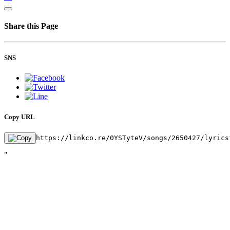
Share this Page
SNS
Copy URL
https://linkco.re/0YSTyteV/songs/2650427/lyrics
"