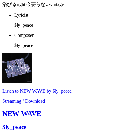
浴びるright 今要らないvintage
Lyricist
$ly_peace
Composer
$ly_peace
Listen to NEW WAVE by $ly_peace
Streaming / Download
NEW WAVE
$ly_peace