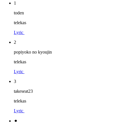
1
toden
telekas
Lyric
2
popiyoko no kyoujin
telekas
Lyric
3
takeseat23
telekas
Lyric
⚫︎