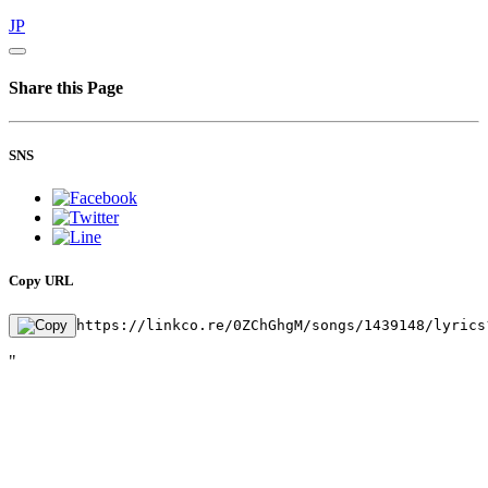
JP
Share this Page
SNS
Copy URL
https://linkco.re/0ZChGhgM/songs/1439148/lyrics
"