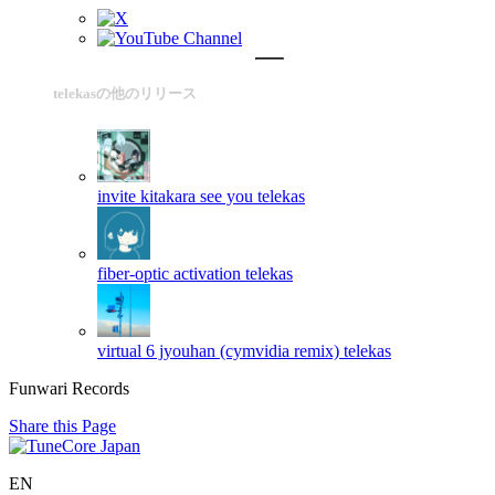
telekasの他のリリース
invite kitakara see you
telekas
fiber-optic activation
telekas
virtual 6 jyouhan (cymvidia remix)
telekas
Funwari Records
Share this Page
EN