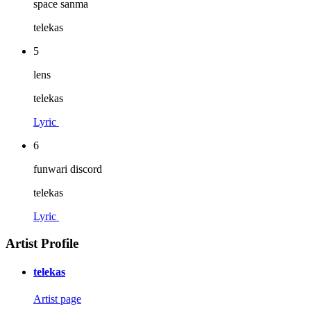
space sanma
telekas
5
lens
telekas
Lyric
6
funwari discord
telekas
Lyric
Artist Profile
telekas
Artist page