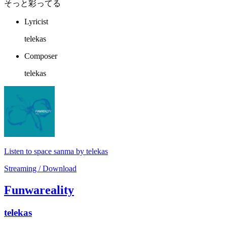
そっと彩ってる
Lyricist
telekas
Composer
telekas
Listen to space sanma by telekas
Streaming / Download
Funwareality
telekas