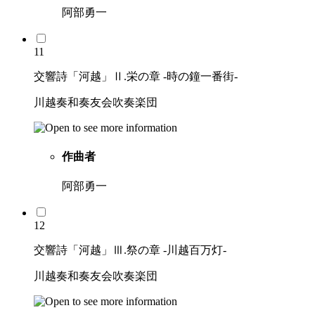
阿部勇一
11
交響詩「河越」Ⅱ.栄の章 -時の鐘一番街-
川越奏和奏友会吹奏楽団
作曲者
阿部勇一
12
交響詩「河越」Ⅲ.祭の章 -川越百万灯-
川越奏和奏友会吹奏楽団