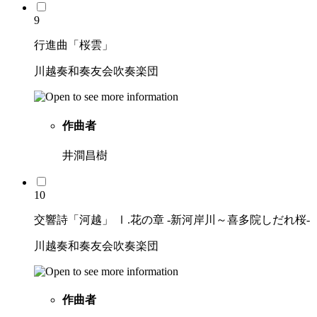
9
行進曲「桜雲」
川越奏和奏友会吹奏楽団
作曲者
井澗昌樹
10
交響詩「河越」 Ⅰ.花の章 -新河岸川～喜多院しだれ桜-
川越奏和奏友会吹奏楽団
作曲者