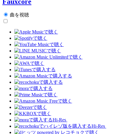
Fauxcore
曲を視聴
Hi-Res
Hi-Res