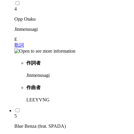
4
Opp Otaku
Jinmenusagi
E
歌詞
作詞者
Jinmenusagi
作曲者
LEEYVNG
5
Blue Benza (feat. SPADA)