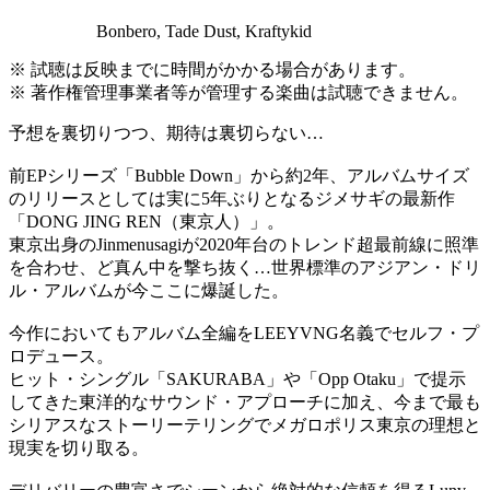
Bonbero, Tade Dust, Kraftykid
※ 試聴は反映までに時間がかかる場合があります。
※ 著作権管理事業者等が管理する楽曲は試聴できません。
予想を裏切りつつ、期待は裏切らない…
前EPシリーズ「Bubble Down」から約2年、アルバムサイズ
のリリースとしては実に5年ぶりとなるジメサギの最新作
「DONG JING REN（東京人）」。
東京出身のJinmenusagiが2020年台のトレンド超最前線に照準
を合わせ、ど真ん中を撃ち抜く…世界標準のアジアン・ドリ
ル・アルバムが今ここに爆誕した。
今作においてもアルバム全編をLEEYVNG名義でセルフ・プ
ロデュース。
ヒット・シングル「SAKURABA」や「Opp Otaku」で提示
してきた東洋的なサウンド・アプローチに加え、今まで最も
シリアスなストーリーテリングでメガロポリス東京の理想と
現実を切り取る。