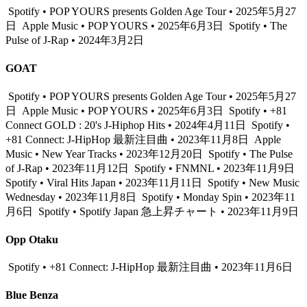
Spotify • POP YOURS presents Golden Age Tour • 2025年5月27
日
Apple Music • POP YOURS • 2025年6月3日
Spotify • The
Pulse of J-Rap • 2024年3月2日
GOAT
Spotify • POP YOURS presents Golden Age Tour • 2025年5月27
日
Apple Music • POP YOURS • 2025年6月3日
Spotify • +81
Connect GOLD : 20's J-Hiphop Hits • 2024年4月11日
Spotify •
+81 Connect: J-HipHop 最新注目曲 • 2023年11月8日
Apple
Music • New Year Tracks • 2023年12月20日
Spotify • The Pulse
of J-Rap • 2023年11月12日
Spotify • FNMNL • 2023年11月9日
Spotify • Viral Hits Japan • 2023年11月11日
Spotify • New Music
Wednesday • 2023年11月8日
Spotify • Monday Spin • 2023年11
月6日
Spotify • Spotify Japan 急上昇チャート • 2023年11月9日
Opp Otaku
Spotify • +81 Connect: J-HipHop 最新注目曲 • 2023年11月6日
Blue Benza