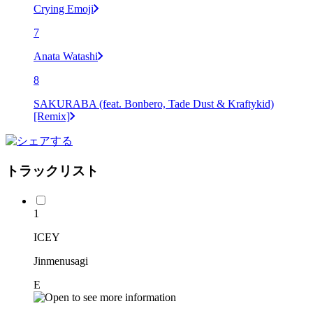
Crying Emoji
7
Anata Watashi
8
SAKURABA (feat. Bonbero, Tade Dust & Kraftykid)
[Remix]
トラックリスト
1
ICEY
Jinmenusagi
E