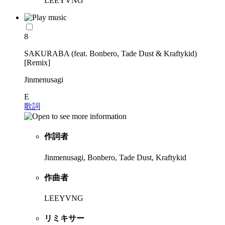
LEEYVNG
8
SAKURABA (feat. Bonbero, Tade Dust & Kraftykid)
[Remix]
Jinmenusagi
E
歌詞
作詞者
Jinmenusagi, Bonbero, Tade Dust, Kraftykid
作曲者
LEEYVNG
リミキサー