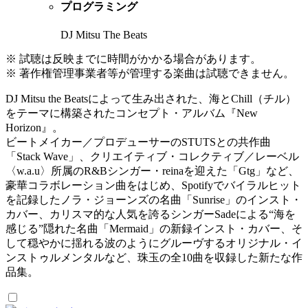
プログラミング
DJ Mitsu The Beats
※ 試聴は反映までに時間がかかる場合があります。
※ 著作権管理事業者等が管理する楽曲は試聴できません。
DJ Mitsu the Beatsによって生み出された、海とChill（チル）
をテーマに構築されたコンセプト・アルバム『New
Horizon』。
ビートメイカー／プロデューサーのSTUTSとの共作曲
「Stack Wave」、クリエイティブ・コレクティブ／レーベル
〈w.a.u〉所属のR&Bシンガー・reinaを迎えた「Gtg」など、
豪華コラボレーション曲をはじめ、Spotifyでバイラルヒット
を記録したノラ・ジョーンズの名曲「Sunrise」のインスト・
カバー、カリスマ的な人気を誇るシンガーSadeによる“海を
感じる”隠れた名曲「Mermaid」の新録インスト・カバー、そ
して穏やかに揺れる波のようにグルーヴするオリジナル・イ
ンストゥルメンタルなど、珠玉の全10曲を収録した新たな作
品集。