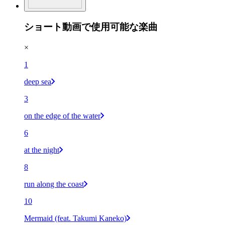
ショート動画で使用可能な楽曲
×
1
deep sea
3
on the edge of the water
6
at the night
8
run along the coast
10
Mermaid (feat. Takumi Kaneko)