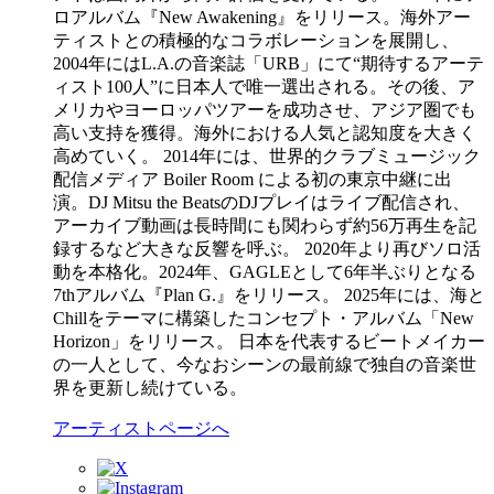
ロアルバム『New Awakening』をリリース。海外アー
ティストとの積極的なコラボレーションを展開し、
2004年にはL.A.の音楽誌「URB」にて“期待するアーテ
ィスト100人”に日本人で唯一選出される。その後、ア
メリカやヨーロッパツアーを成功させ、アジア圏でも
高い支持を獲得。海外における人気と認知度を大きく
高めていく。 2014年には、世界的クラブミュージック
配信メディア Boiler Room による初の東京中継に出
演。DJ Mitsu the BeatsのDJプレイはライブ配信され、
アーカイブ動画は長時間にも関わらず約56万再生を記
録するなど大きな反響を呼ぶ。 2020年より再びソロ活
動を本格化。2024年、GAGLEとして6年半ぶりとなる
7thアルバム『Plan G.』をリリース。 2025年には、海と
Chillをテーマに構築したコンセプト・アルバム「New
Horizon」をリリース。 日本を代表するビートメイカー
の一人として、今なおシーンの最前線で独自の音楽世
界を更新し続けている。
アーティストページへ