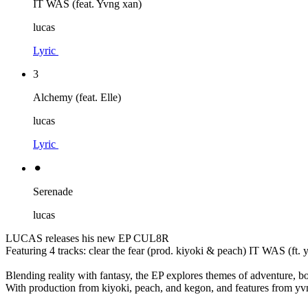
IT WAS (feat. Yvng xan)
lucas
Lyric
3
Alchemy (feat. Elle)
lucas
Lyric
⚫︎
Serenade
lucas
LUCAS releases his new EP CUL8R
Featuring 4 tracks: clear the fear (prod. kiyoki & peach) IT WAS (ft. 
Blending reality with fantasy, the EP explores themes of adventure, bo
With production from kiyoki, peach, and kegon, and features from yv