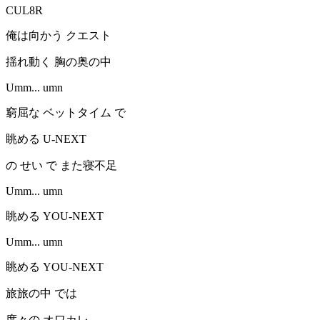
CUL8R
俺は向かう クエスト
揺れ動く 胸の奥の中
Umm... umn
窮屈な ベットタイム で
眺める U-NEXT
の せい で また寝不足
Umm... umn
眺める YOU-NEXT
Umm... umn
眺める YOU-NEXT
旅旅の中 では
度々の オワカレ