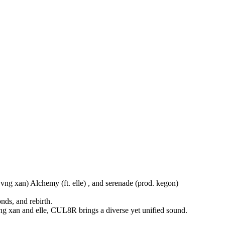
yvng xan) Alchemy (ft. elle) , and serenade (prod. kegon)
nds, and rebirth.
ng xan and elle, CUL8R brings a diverse yet unified sound.