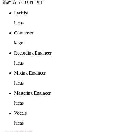
眺める YOU-NEXT
Lyricist
lucas
Composer
kegon
Recording Engineer
lucas
Mixing Engineer
lucas
Mastering Engineer
lucas
Vocals
lucas