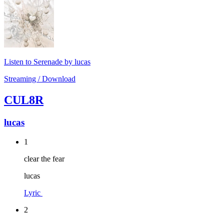
Listen to Serenade by lucas
Streaming / Download
CUL8R
lucas
1
clear the fear
lucas
Lyric
2