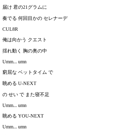
届け 君の21グラムに
奏でる 何回目かの セレナーデ
CUL8R
俺は向かう クエスト
揺れ動く 胸の奥の中
Umm... umn
窮屈な ベットタイム で
眺める U-NEXT
の せい で また寝不足
Umm... umn
眺める YOU-NEXT
Umm... umn