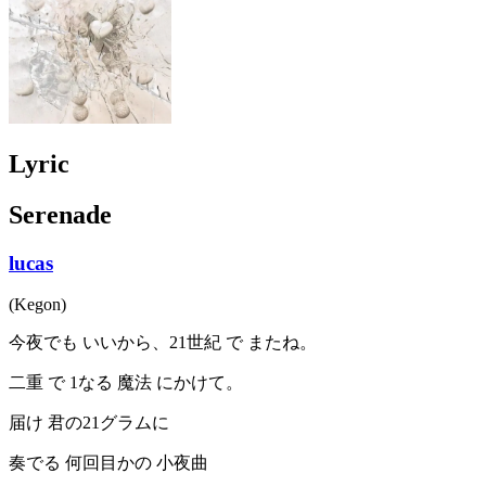
Lyric
Serenade
lucas
(Kegon)
今夜でも いいから、21世紀 で またね。
二重 で 1なる 魔法 にかけて。
届け 君の21グラムに
奏でる 何回目かの 小夜曲