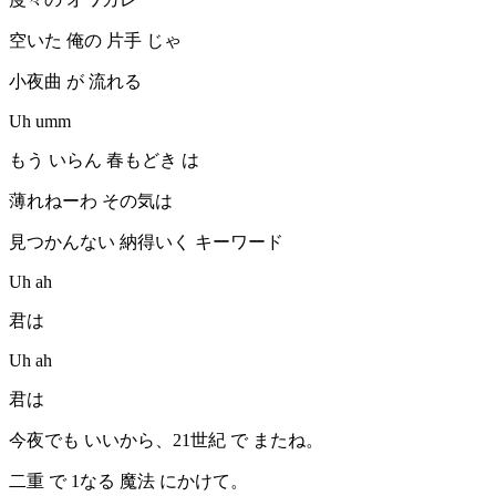
空いた 俺の 片手 じゃ
小夜曲 が 流れる
Uh umm
もう いらん 春もどき は
薄れねーわ その気は
見つかんない 納得いく キーワード
Uh ah
君は
Uh ah
君は
今夜でも いいから、21世紀 で またね。
二重 で 1なる 魔法 にかけて。