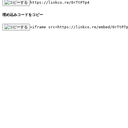
https://linkco.re/0rTtPTp4
埋め込みコードをコピー
<iframe src=https://linkco.re/embed/0rTtPT