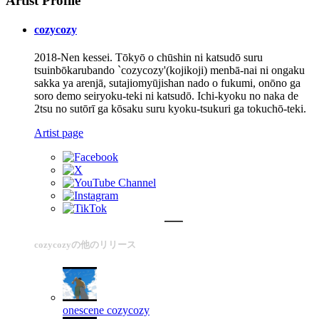
Artist Profile
cozycozy
2018-Nen kessei. Tōkyō o chūshin ni katsudō suru
tsuinbōkarubando `cozycozy'(kojikoji) menbā-nai ni ongaku
sakka ya arenjā, sutajiomyūjishan nado o fukumi, onōno ga
soro demo seiryoku-teki ni katsudō. Ichi-kyoku no naka de
2tsu no sutōrī ga kōsaku suru kyoku-tsukuri ga tokuchō-teki.
Artist page
cozycozyの他のリリース
onescene
cozycozy