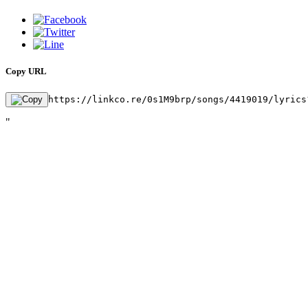
Copy URL
https://linkco.re/0s1M9brp/songs/4419019/lyrics
"