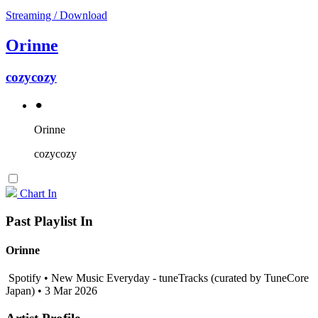
Streaming / Download
Orinne
cozycozy
⚫︎
Orinne
cozycozy
Chart In
Past Playlist In
Orinne
Spotify • New Music Everyday - tuneTracks (curated by TuneCore
Japan) • 3 Mar 2026