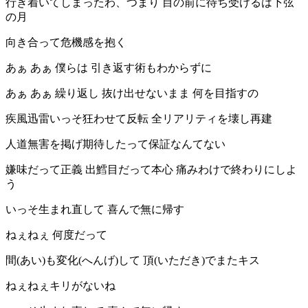
行き着いてしまったわ、つまり 目の前に待ち受けるは下弦
の月
向き合って危機感を抱く
あぁ あぁ 僕らは 引き返す術もわからずに
あぁ あぁ 繰り返し 抜け出せないまま 何を目指すの
疾風迅雷いっそ狂わせて反転 全リアリティを壊し再建
人道無害を掲げ期待したって保証なんてない
嫌味だって正義 出鱈目だって本心 痛みわけで終わりにしよ
う
いっそ生まれ直して 喜んで無に帰す
ねぇねぇ 何度だって
間(あい)も変化(へんげ)して 頂(いただき)でまたキス
ねぇねぇキリがないね