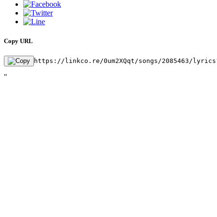
Copy URL
https://linkco.re/0um2XQqt/songs/2085463/lyrics
"