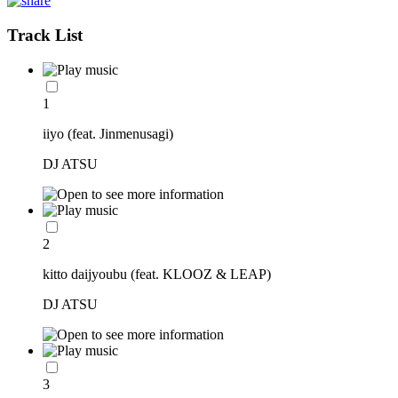
Track List
1
iiyo (feat. Jinmenusagi)
DJ ATSU
2
kitto daijyoubu (feat. KLOOZ & LEAP)
DJ ATSU
3