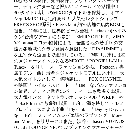
DJからMIX制作、楽曲制作、ブッキングマネージャ
ー、ディレクターなど幅広いフィールドで活躍中！
300タイトル以上のMIXCDタイトルを保持し、オフィ
シャルMIXCDも定評あり！ 人気セレクトショップ
FREE'S SHOP系列・Free's Mart 約30店舗の店内BGMも
担当。 12年には、世界的ビール会社「Heineken(ハイネ
ケン)台湾ツアー」にも参加。 SMIRNOFF ICE、ZIMA
やCorona(コロナ)協賛による、全国各地の若手DJの交
流と各地域のクラブ発展を意図した「DJ's SUMMIT」
を主宰から企画まで進行している。 13年11月末には初
のメジャータイトルとなるMIXCD「POPGIRL! -J-Hit
Tunes-」をリリース！ファッション雑誌「Popteen」専
属モデル・西川瑞希をジャケットモデルに起用し、大
人気タイトルとして一躍話題に。 「FOX CHANNEL」
や映画「ワイルドスピード」「Ted」などのファッショ
ン業界、メディア業界のパーティーにも数多く出演。
大人気インターネットラジオチャンネル「WREP」や
「block.fm」にも多数出演！ 15年、満を持してセルフ
プロデュースによる楽曲「Fly Club」「Day by Day…」
を、 16年、ミディアムレゲエ調のラブソング「More
and More」をリリース!! また、渋谷 clubasia / VUENOS
/ Glad / LOUNGE NEOではブッキングマネージャーと