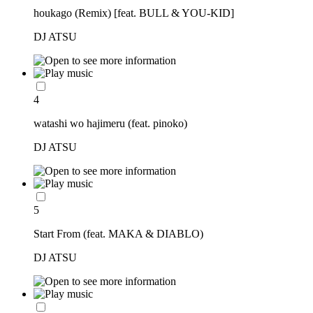
houkago (Remix) [feat. BULL & YOU-KID]
DJ ATSU
4
watashi wo hajimeru (feat. pinoko)
DJ ATSU
5
Start From (feat. MAKA & DIABLO)
DJ ATSU