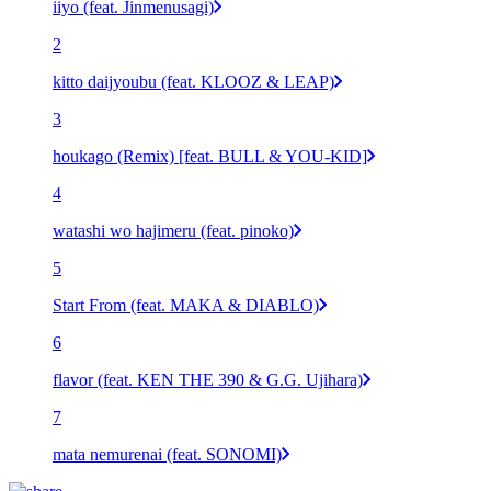
iiyo (feat. Jinmenusagi)
2
kitto daijyoubu (feat. KLOOZ & LEAP)
3
houkago (Remix) [feat. BULL & YOU-KID]
4
watashi wo hajimeru (feat. pinoko)
5
Start From (feat. MAKA & DIABLO)
6
flavor (feat. KEN THE 390 & G.G. Ujihara)
7
mata nemurenai (feat. SONOMI)