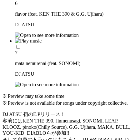
6
flavor (feat. KEN THE 390 & G.G. Ujihara)
DJ ATSU
7
mata nemurenai (feat. SONOMI)
DJ ATSU
※ Preview may take some time.
※ Preview is not available for songs under copyright collective.
DJ ATSU 初のE.Pリリース！
客演にはKEN THE 390, Jinmenusagi, SONOMI, LEAP,
KLOOZ, pinoko(Chilly Source), G.G. Ujihara, MAKA, BULL,
YOU-KID, DIABLOらが参加!!
そして自身のトラックはもちろん、DJ WATARAI, KM, DJ