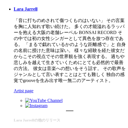
Lara Jarrell
「音に打ちのめされて傷つくものはいない」 その言葉
を胸に人知れず歌い続けた。 多くの才能溢れるラッパ
ーを抱える大阪の老舗レーベル BONSAI RECORD そ
の中では初の女性シンガーとして異色を放つ存在であ
る。 「まるで戯れているかのような距離感で」と 自身
の名前に授けた意味は深い。 様々な経験を経た彼女だ
からこその視点でその世界観を強く表現する。 過ちや
悲しみを越えて生きていくためにとても必然的で最善
の方法。 彼女は音楽への想いをそう話す。 その歌声を
ジャンルとして言い表すことはとても難しく 独自の感
覚でgrooveを生み出す唯一無二のアーティスト。
Artist page
Lara Jarrellの他のリリース