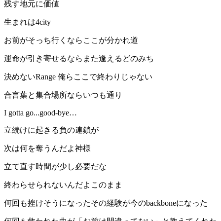
残す地元に価値
生まれは4city
お前がそっち行くならここが分かれ道
運命が引き寄せるならまた逢えるどのみち
決めないRange 俺らここで終わりじゃない
合言葉と集合場所ならいつも通り
I gotta go...good-bye…
立続けに起きる負の連鎖が
次は何を奪うんだよ神様
立て直す時間が少し必要だな
終わらせられないんだよこのまま
何回も挫けそうになったその経験が今のbackboneになった