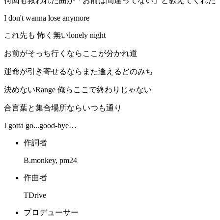
何回も救われた曲が「お前は間違ってない」と教えてくれた
I don't wanna lose anymore
これ先も 怖く無いlonely night
お前がそっち行くならここが分かれ道
運命が引き寄せるならまた逢えるどのみち
決めないRange 俺らここで終わりじゃない
合言葉と集合場所ならいつも通り
I gotta go...good-bye…
作詞者
B.monkey, pm24
作曲者
TDrive
プロデューサー