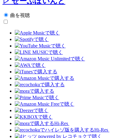
▷ せーぶぽいんと
曲を視聴
Hi-Res
Hi-Res