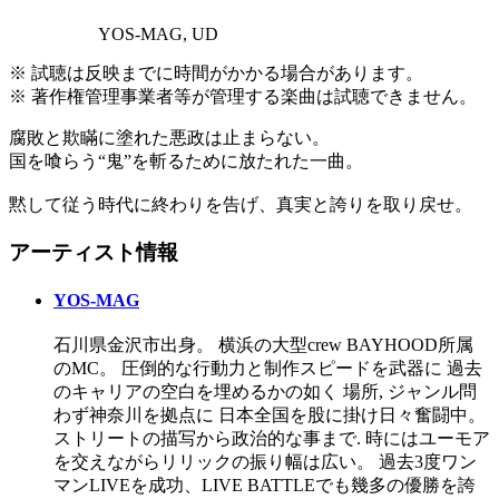
YOS-MAG, UD
※ 試聴は反映までに時間がかかる場合があります。
※ 著作権管理事業者等が管理する楽曲は試聴できません。
腐敗と欺瞞に塗れた悪政は止まらない。
国を喰らう“鬼”を斬るために放たれた一曲。
黙して従う時代に終わりを告げ、真実と誇りを取り戻せ。
アーティスト情報
YOS-MAG
石川県金沢市出身。 横浜の大型crew BAYHOOD所属
のMC。 圧倒的な行動力と制作スピードを武器に 過去
のキャリアの空白を埋めるかの如く 場所, ジャンル問
わず神奈川を拠点に 日本全国を股に掛け日々奮闘中。
ストリートの描写から政治的な事まで. 時にはユーモア
を交えながらリリックの振り幅は広い。 過去3度ワン
マンLIVEを成功、LIVE BATTLEでも幾多の優勝を誇