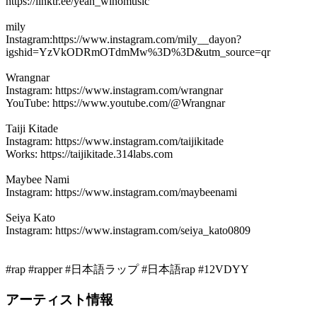
https://linktr.ee/yeah_winomusic
mily
Instagram:https://www.instagram.com/mily__dayon?
igshid=YzVkODRmOTdmMw%3D%3D&utm_source=qr
Wrangnar
Instagram: https://www.instagram.com/wrangnar
YouTube: https://www.youtube.com/@Wrangnar
Taiji Kitade
Instagram: https://www.instagram.com/taijikitade
Works: https://taijikitade.314labs.com
Maybee Nami
Instagram: https://www.instagram.com/maybeenami
Seiya Kato
Instagram: https://www.instagram.com/seiya_kato0809
#rap #rapper #日本語ラップ #日本語rap #12VDYY
アーティスト情報