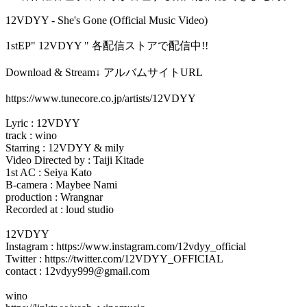
12VDYY - She's Gone (Official Music Video)
1stEP" 12VDYY " 各配信ストアで配信中!!
Download & Stream↓ アルバムサイトURL
https://www.tunecore.co.jp/artists/12VDYY
Lyric : 12VDYY
track : wino
Starring : 12VDYY & mily
Video Directed by : Taiji Kitade
1st AC : Seiya Kato
B-camera : Maybee Nami
production : Wrangnar
Recorded at : loud studio
12VDYY
Instagram : https://www.instagram.com/12vdyy_official
Twitter : https://twitter.com/12VDYY_OFFICIAL
contact : 12vdyy999@gmail.com
wino