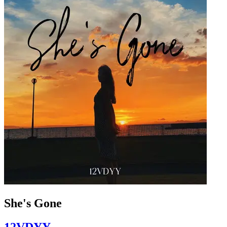
She's Gone
12VDYY