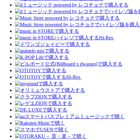
Hi-Res
Hi-Res