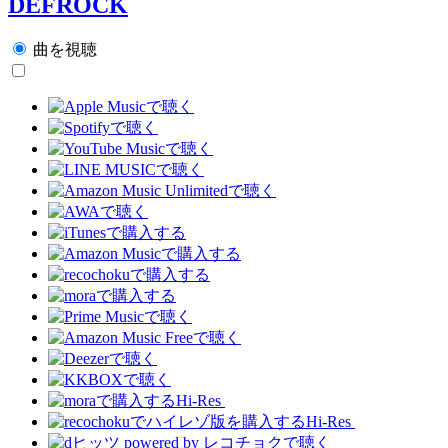
DEFROCK
曲を視聴
Hi-Res
Hi-Res