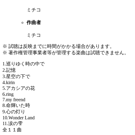
ミチコ
作曲者
ミチコ
※ 試聴は反映までに時間がかかる場合があります。
※ 著作権管理事業者等が管理する楽曲は試聴できません。
1.巡りゆく時の中で
2.記憶
3.星空の下で
4.kirin
5.アカシアの花
6.ring
7.my freend
8.命輝いた時
9.心の灯り
10.Wonder Land
11.涙の雫
全１１曲