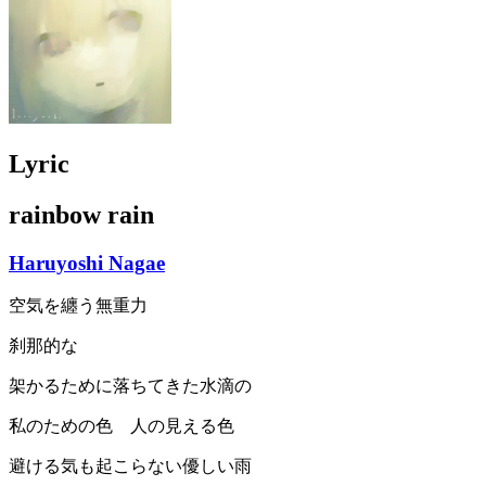
Lyric
rainbow rain
Haruyoshi Nagae
空気を纏う無重力
刹那的な
架かるために落ちてきた水滴の
私のための色 人の見える色
避ける気も起こらない優しい雨