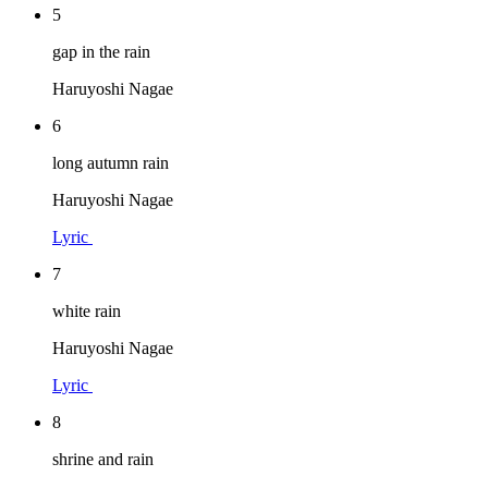
5
gap in the rain
Haruyoshi Nagae
6
long autumn rain
Haruyoshi Nagae
Lyric
7
white rain
Haruyoshi Nagae
Lyric
8
shrine and rain