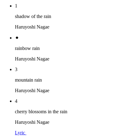
1
shadow of the rain
Haruyoshi Nagae
⚫︎
rainbow rain
Haruyoshi Nagae
3
mountain rain
Haruyoshi Nagae
4
cherry blossoms in the rain
Haruyoshi Nagae
Lyric