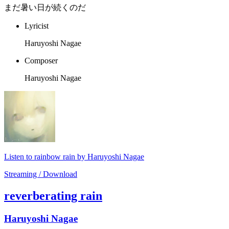
まだ暑い日が続くのだ
Lyricist
Haruyoshi Nagae
Composer
Haruyoshi Nagae
Listen to rainbow rain by Haruyoshi Nagae
Streaming / Download
reverberating rain
Haruyoshi Nagae