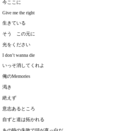
今ここに
Give me the right
生きている
そう この元に
光をください
I don’t wanna die
いっそ消してくれよ
俺のMemories
渇き
絶えず
意志あるところ
自ずと道は拓かれる
あの時の失敗で頭が真っ白だ