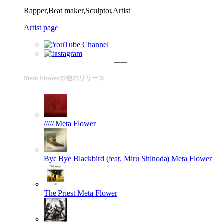
Rapper,Beat maker,Sculptor,Artist
Artist page
Meta Flowerの他のリリース
/////
Meta Flower
Bye Bye Blackbird (feat. Miru Shinoda)
Meta Flower
The Priest
Meta Flower