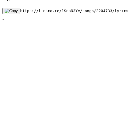
https://linkco.re/1SnaN3Ye/songs/2204733/lyrics
"