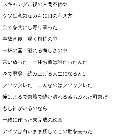
スキャンダル後の人間不信や
クソ生意気なガキに口の利き方
全てを共にし寄り添った
事故直後 覗く棺桶の中
一杯の器 溢れる悔しさの中
言い放った 一体お前は誰だったんだ
28で弔辞 読み上げる人生になるとは
クソッタレだ こんなのはクソッタレだ
俺はまるで祭壇で酔い潰れる落ちぶれた司祭だ
もし神がいるのなら
一緒に作った未完成の絵画
アイツは白いまま残してこの世を去った