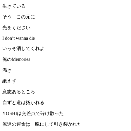
生きている
そう この元に
光をください
I don’t wanna die
いっそ消してくれよ
俺のMemories
渇き
絶えず
意志あるところ
自ずと道は拓かれる
YOSHIは交差点で砕け散った
俺達の運命は一晩にして引き裂かれた