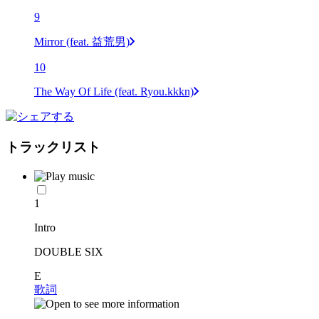
9
Mirror (feat. 益荒男)
10
The Way Of Life (feat. Ryou.kkkn)
トラックリスト
1
Intro
DOUBLE SIX
E
歌詞