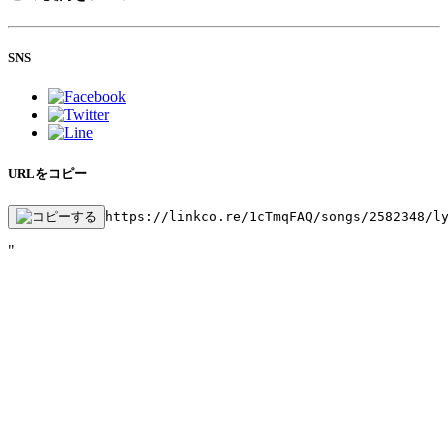
SNS
URLをコピー
https://linkco.re/1cTmqFAQ/songs/2582348/l
"