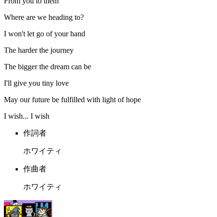
From you to them
Where are we heading to?
I won't let go of your hand
The harder the journey
The bigger the dream can be
I'll give you tiny love
May our future be fulfilled with light of hope
I wish... I wish
作詞者
ホワイティ
作曲者
ホワイティ