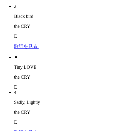
2
Black bird
the CRY
E
歌詞を見る
⚫︎
Tiny LOVE
the CRY
E
4
Sadly, Lightly
the CRY
E