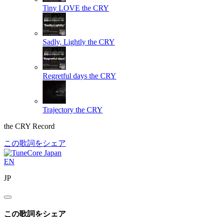
Tiny LOVE
the CRY
Sadly, Lightly
the CRY
Regretful days
the CRY
Trajectory
the CRY
the CRY Record
この歌詞をシェア
EN
JP
この歌詞をシェア