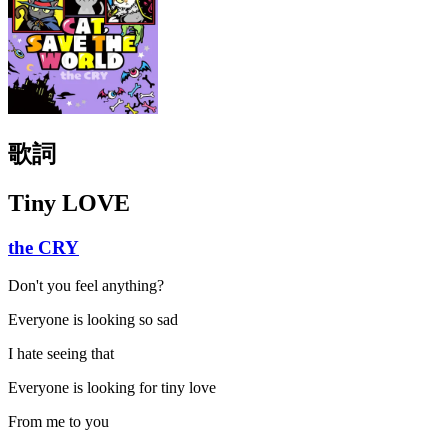
歌詞
Tiny LOVE
the CRY
Don't you feel anything?
Everyone is looking so sad
I hate seeing that
Everyone is looking for tiny love
From me to you