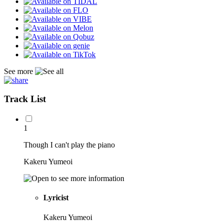
See more
Track List
1
Though I can't play the piano
Kakeru Yumeoi
Lyricist
Kakeru Yumeoi