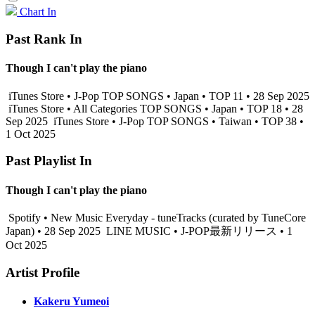
Chart In
Past Rank In
Though I can't play the piano
iTunes Store • J-Pop TOP SONGS • Japan • TOP 11 • 28 Sep 2025
iTunes Store • All Categories TOP SONGS • Japan • TOP 18 • 28
Sep 2025
iTunes Store • J-Pop TOP SONGS • Taiwan • TOP 38 •
1 Oct 2025
Past Playlist In
Though I can't play the piano
Spotify • New Music Everyday - tuneTracks (curated by TuneCore
Japan) • 28 Sep 2025
LINE MUSIC • J-POP最新リリース • 1
Oct 2025
Artist Profile
Kakeru Yumeoi