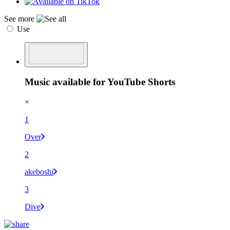
See more
Use
Music available for YouTube Shorts
×
1
Over
2
akeboshi
3
Dive