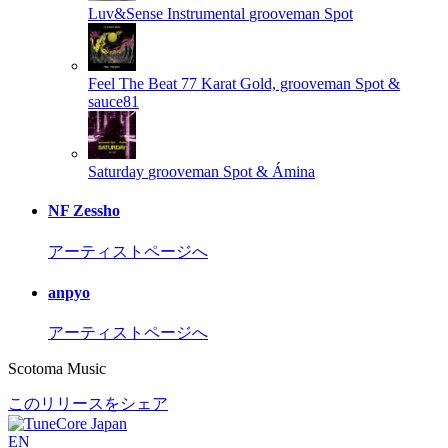
Luv&Sense Instrumental
grooveman Spot
Feel The Beat
77 Karat Gold, grooveman Spot &
sauce81
Saturday
grooveman Spot & Ámina
NF Zessho
アーティストページへ
anpyo
アーティストページへ
Scotoma Music
このリリースをシェア
EN