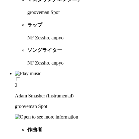
grooveman Spot
ラップ
NF Zessho, anpyo
ソングライター
NF Zessho, anpyo
2
Adam Smasher (Instrumental)
grooveman Spot
作曲者