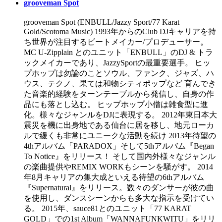
grooveman Spot
grooveman Spot (ENBULL/Jazzy Sport/77 Karat
Gold/Scotoma Music) 1993年からのClub DJキャリアを持
ち世界が注目するビートメイカー/プロデューサー。
MC U-Zipplain とのユニット「ENBULL」のDJ & トラ
ックメイカーであり、JazzySportの最重要選手。 ヒッ
プホップは勿論のことソウル、ファンク、ジャズ、ハ
ウス、テクノ、果ては和物シティポップなど 育んでき
た音楽的経験をターンテーブルから発信し、自身の作
品にも落とし込む。 ヒップホップ小僧は雑食型に進
化。様々なジャンルをDJに表現する。 2012年東日本大
震災を機に出身地である仙台に居を移し、地元ローカ
ルで緩くも非常にユニークな活動を続け 2013年待望の
4thアルバム「PARADOX」そして5thアルバム『Began
To Notice』をリリース！ そして国内外様々なジャンル
の楽曲提供やREMIX WORKもシーンを騒がす。 2014
年8月キャリアの集大成といえる待望の6thアルバム
『Supernatural』をリリース。数々のダンサーが彼の曲
を使用し、ダンスシーンからも多大な指示を受けてい
る。 2015年、sauce81とのユニット「77 KARAT
GOLD」での1st Album「WANNAFUNKWITU」をリリ