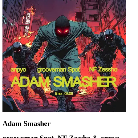
Adam Smasher
grooveman Spot, NF Zessho & anpyo