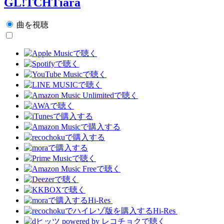
GL!TCHTiara
曲を視聴
Hi-Res
Hi-Res