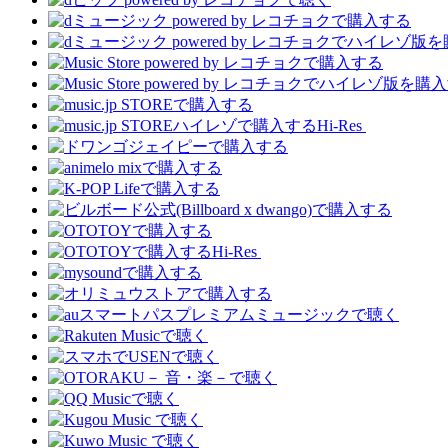
Hi-Res
Hi-Res