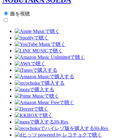
曲を視聴
Hi-Res
Hi-Res