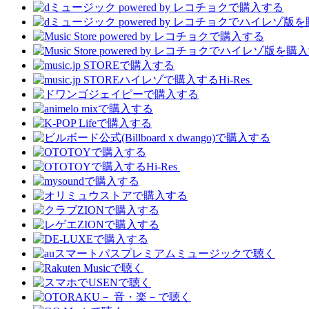
Hi-Res
Hi-Res