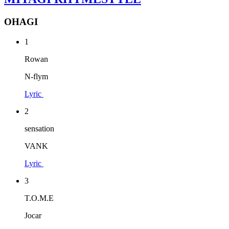
OHAGI
1
Rowan
N-flym
Lyric
2
sensation
VANK
Lyric
3
T.O.M.E
Jocar