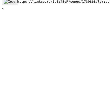
https://linkco.re/1uZz4ZvR/songs/1739868/lyrics
"