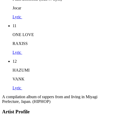
Jocar
Lyric
11
ONE LOVE
RAXISS
Lyric
12
HAZUMI
VANK
Lyric
A compilation album of rappers from and living in Miyagi
Prefecture, Japan. (HIPHOP)
Artist Profile