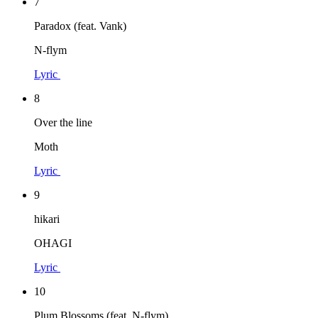
7
Paradox (feat. Vank)
N-flym
Lyric
8
Over the line
Moth
Lyric
9
hikari
OHAGI
Lyric
10
Plum Blossoms (feat. N-flym)