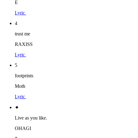
E
Lyric
4
trust me
RAXISS
Lyric
5
footprints
Moth
Lyric
⚫︎
Live as you like.
OHAGI