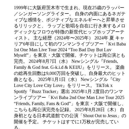
1999年に大阪府茨木市で生まれ、現在25歳のラッパー
／シンガーソングライター。 自身の内面にあるネガテ
ィブな感情を、ポジティブなエネルギーへと昇華させ
るリリックと、 ラップと歌唱を自在に行き来するメロ
ディックなフロウが特徴の新世代ヒップホップアーテ
ィスト。 主な経歴（2024年〜2025年） 2024年 夏 キャ
リア6年目にして初のワンマンライブツアー「Kvi Baba
1st One Man Live Tour 2024 “Too Bad Day But Luv
Myself”」を東京・大阪で開催。チケットは両公演とも
完売。 2024年8月7日（水） Newシングル『Friends,
Family & God feat. G-k.i.d & KEIJU』をリリース。 楽曲
の総再生回数は9,000万回を突破し、自身最大のヒット
曲となる。 2025年1月1日（水） Newシングル『City
Love City Love City Love』をリリース。 TikTok x
Spotify『Buzz Tracker』選出 2025年1月 2度目のワンマ
ンライブツアー「Kvi Baba 2nd One Man Live Tour 2025
“Friends, Family, Fans & God”」を東京・大阪で開催し、
こちらも両公演完売を記録。 2025年8月28日（木） 自
身初となる日本武道館での公演「Shout Out to Jesus」の
開催を予定。 チケットはすでに1万枚が完売してい
る。