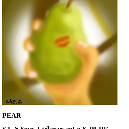
PEAR
S.L.Y 6oyz, Lickeyyy saLa & PURE