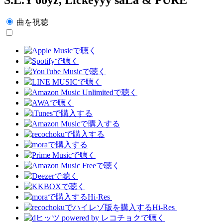
曲を視聴
Hi-Res
Hi-Res