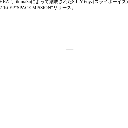
J HEAT、tkmra3uによって結成されたS.L.Y 6oyz(スライ
t EP"SPACE MISSION"リリース。
E