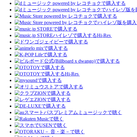
Hi-Res
Hi-Res