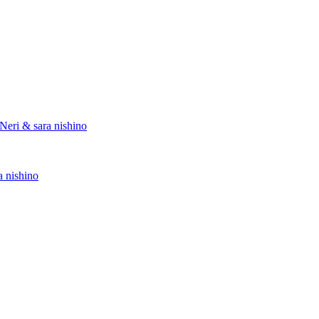
Neri & sara nishino
a nishino