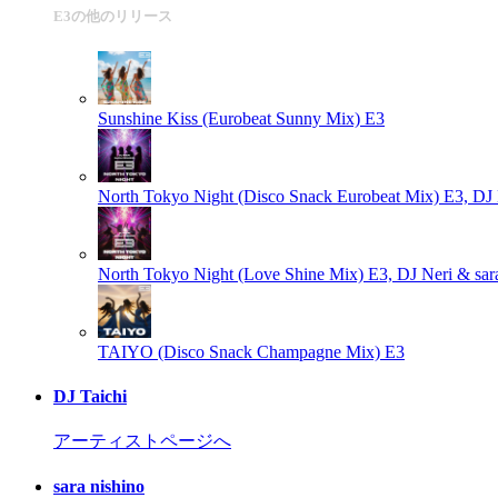
E3の他のリリース
Sunshine Kiss (Eurobeat Sunny Mix)
E3
North Tokyo Night (Disco Snack Eurobeat Mix)
E3, DJ 
North Tokyo Night (Love Shine Mix)
E3, DJ Neri & sar
TAIYO (Disco Snack Champagne Mix)
E3
DJ Taichi
アーティストページへ
sara nishino