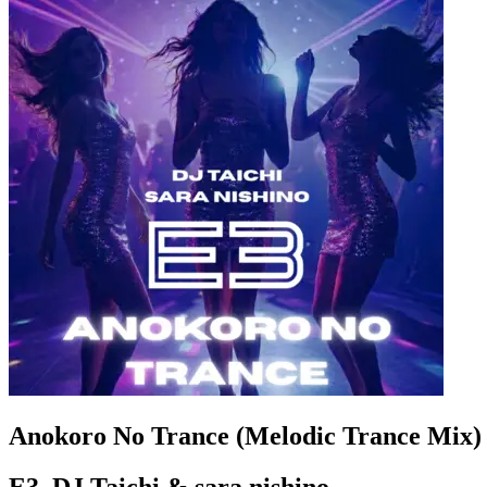
Anokoro No Trance (Melodic Trance Mix)
E3, DJ Taichi & sara nishino