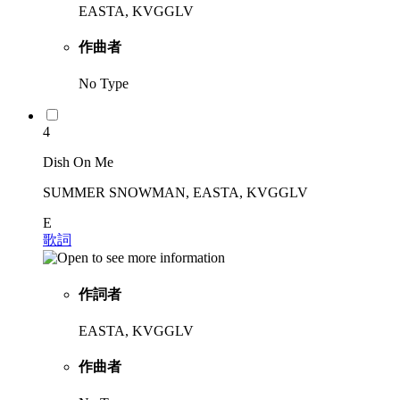
EASTA, KVGGLV
作曲者
No Type
4
Dish On Me
SUMMER SNOWMAN, EASTA, KVGGLV
E
歌詞
作詞者
EASTA, KVGGLV
作曲者