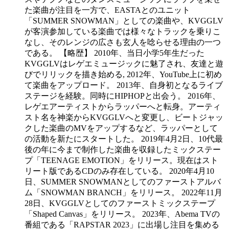
た楽曲が注目を一方で、EASTAとのユニット
「SUMMER SNOWMAN」としての楽曲や、KVGGLV
が客演参加している楽曲では様々なトラックを乗りこ
なし、そのレンジの広さも玄人を唸らせる理由の一つ
である。 【略歴】 2010年、当日小学5年生だった
KVGGLVはレゲエミュージックに魅了され、友達と遊
びでリリックを描き始める, 2012年、YouTube上に初め
て楽曲をアップロード。 2013年、自身初となるライブ
ステージを経験。同時にHIPHOPと出会う。 2016年、
レゲエアーティストからラッパーへと転身。アーティ
スト名を神楽からKVGGLVへと変更し、ビートジャッ
クした楽曲のMVをアップするなど、ラッパーとして
の活動を新たにスタートした。 2019年4月2日、10代最
後の年に今まで制作した楽曲を収録したミックステー
プ「TEENAGE EMOTION」をリリース。現在はスト
リート版であるCDのみ存在している。 2020年4月10
日、SUMMER SNOWMANとしてのファーストアルバ
ム「SNOWMAN BRANCH」をリリース。 2022年11月
28日、KVGGLVとしてのファーストミックステープ
「Shaped Canvas」をリリース。 2023年、Abema TVの
番組である「RAPSTAR 2023」に出場し注目を集める