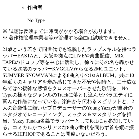
作曲者
No Type
※ 試聴は反映までに時間がかかる場合があります。
※ 著作権管理事業者等が管理する楽曲は試聴できません。
21歳という若さで同世代でも逸脱したラップスキルを持つラ
ッパーEASTAと、大阪を拠点にLIVEや楽曲配信、MIX
TAPEのドロップ等を中心に活動し、徐々にその名を轟かせ
ている20歳のラッパーKVGGLVからなる2MCユニット、
SUMMER SNOWMANによる8曲入りの1st ALBUM。共に10
年近くのキャリアを歩み感じてきた不安や期待と、二十歳な
らではの複雑な感情をクロスオーバーさせた歌詞を、No
Typeの様々なジャンルのTrackに落とし込んだバラエティに
富んだ作品になっている。楽曲から伝わるスピリットと、2
人の音楽性に頷いたプロデューサーのYoung Yazzyが自身の
スタジオでレコーディング、ミックス＆マスタリングを担
当、Yazzy Tanaka名義でラッパーとしてfeat.にも参加してい
る。コミカルかつシリアスな8曲が世代を問わず首を縦に振
らせるHIPHOPであることは間違いないだろう。