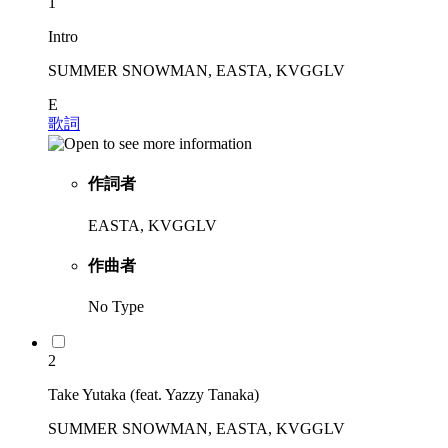
1
Intro
SUMMER SNOWMAN, EASTA, KVGGLV
E
歌詞
作詞者
EASTA, KVGGLV
作曲者
No Type
2
Take Yutaka (feat. Yazzy Tanaka)
SUMMER SNOWMAN, EASTA, KVGGLV