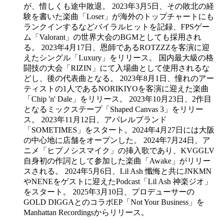
が、惜しくも途中敗退。 2023年3月5日、その敗北の経
験を書いた楽曲「Loser」が海外のトップチャートにも
ランクインするなどバイラルヒットを記録、FPSゲー
ム「Valorant」の世界大会のBGMとしても採用され
る。 2023年4月17日、恩師であるROTZZZを客演に迎
えたシングル「Luxury」をリリース。 国内最大級の格
闘技の大会「RIZIN」にて入場曲として使用されるな
どし、後の代表曲となる。 2023年8月1日、憧れのアー
ティストの1人であるNORIKIYOを客演に迎えた楽曲
「Chip 'n' Dale」をリリース。 2023年10月23日、2作目
となるミックステープ「Shaped Canvas 3」をリリー
ス。 2023年11月12日、アパレルブランド
「SOMETIMES」をスタート。2024年4月27日には大阪
の中心地に店舗をオープンした。 2024年7月24日、ア
ニメ「ヒプノシスマイク」の挿入歌であり、KVGGLV
自身初の作詞として参加した楽曲「Awake」がリリー
スされる。 2024年5月6日、Lil Ash 懺悔と共にJNKMN
やNENEをゲストに迎えたPodcast「Lil Ash 神楽ジオ」
をスタート。 2025年3月10日、プロデューサーの
GOLD DIGGAとのコラボEP「Not Your Business」を
Manhattan Recordingsからリリース。